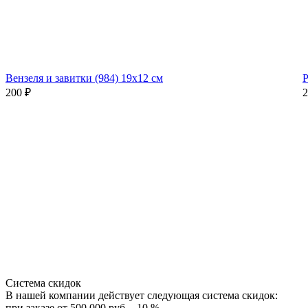
Вензеля и завитки (984) 19х12 см
Р
200
₽
2
Система скидок
В нашей компании действует следующая система скидок:
при заказе от 500 000 руб. - 10 %