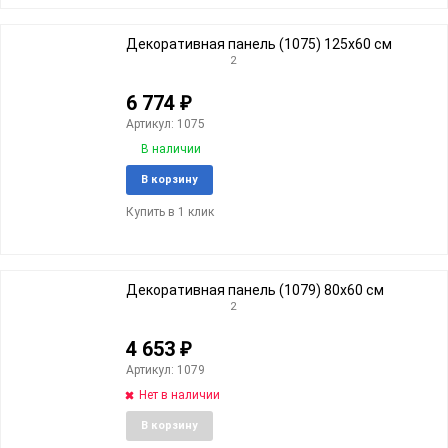
Декоративная панель (1075) 125x60 cм
2
6 774
₽
Артикул: 1075
В наличии
Добавить
Добави
В корзину
в
к
Купить в 1 клик
избранное
сравне
Декоративная панель (1079) 80x60 cм
2
4 653
₽
Артикул: 1079
Нет в наличии
Добавить
Добави
В корзину
в
к