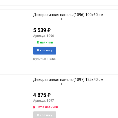
Декоративная панель (1096) 100x60 cм
1
5 539
₽
Артикул: 1096
В наличии
Добавить
Добави
В корзину
в
к
Купить в 1 клик
избранное
сравне
Декоративная панель (1097) 125x40 cм
1
4 875
₽
Артикул: 1097
Нет в наличии
Добавить
Добави
В корзину