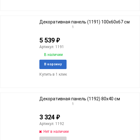
Декоративная панель (1191) 100х60х67 cм
1
5 539
₽
Артикул: 1191
В наличии
Добавить
Добави
В корзину
в
к
Купить в 1 клик
избранное
сравне
Декоративная панель (1192) 80х40 cм
1
3 324
₽
Артикул: 1192
Нет в наличии