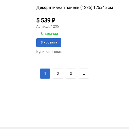
Декоративная панель (1235) 125х45 cм
5 539
₽
Артикул: 1235
В наличии
Добавить
Добави
В корзину
в
к
Купить в 1 клик
избранное
сравне
1
2
3
→