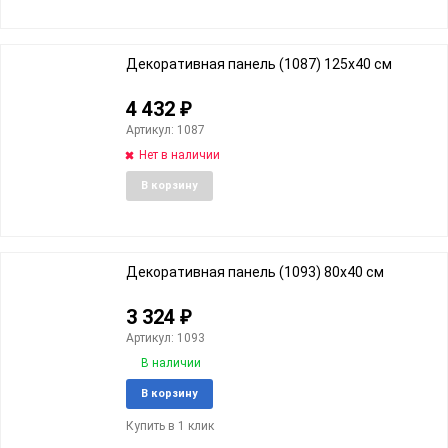
избранное
сравне
Декоративная панель (1087) 125x40 cм
4 432
₽
Артикул: 1087
Нет в наличии
Добавить
Добави
В корзину
в
к
избранное
сравне
Декоративная панель (1093) 80x40 cм
3 324
₽
Артикул: 1093
В наличии
Добавить
Добави
В корзину
в
к
Купить в 1 клик
избранное
сравне