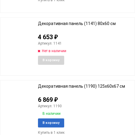
избранное
сравне
Декоративная панель (1141) 80х60 cм
4 653
₽
Артикул: 1141
Нет в наличии
Добавить
Добави
В корзину
в
к
избранное
сравне
Декоративная панель (1190) 125х60х67 cм
6 869
₽
Артикул: 1190
В наличии
Добавить
Добави
В корзину
в
к
Купить в 1 клик
избранное
сравне