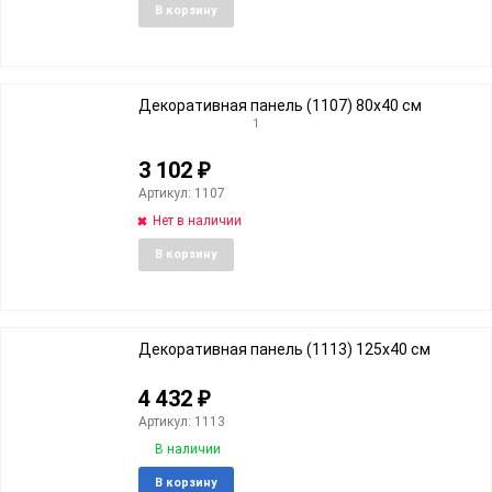
Добавить
Добави
В корзину
в
к
избранное
сравне
Декоративная панель (1107) 80x40 cм
1
3 102
₽
Артикул: 1107
Нет в наличии
Добавить
Добави
В корзину
в
к
избранное
сравне
Декоративная панель (1113) 125x40 cм
4 432
₽
Артикул: 1113
В наличии
Добавить
Добави
В корзину