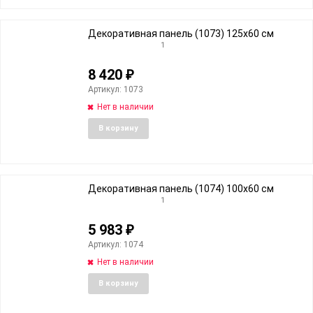
Декоративная панель (1073) 125x60 cм
1
8 420
₽
Артикул: 1073
Нет в наличии
Добавить
Добави
В корзину
в
к
избранное
сравне
Декоративная панель (1074) 100x60 cм
1
5 983
₽
Артикул: 1074
Нет в наличии
Добавить
Добави
В корзину
в
к
избранное
сравне