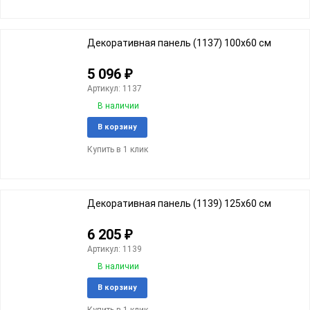
избранное
сравне
Декоративная панель (1137) 100x60 cм
5 096
₽
Артикул: 1137
В наличии
Добавить
Добави
В корзину
в
к
Купить в 1 клик
избранное
сравне
Декоративная панель (1139) 125x60 cм
6 205
₽
Артикул: 1139
В наличии
Добавить
Добави
В корзину
в
к
Купить в 1 клик