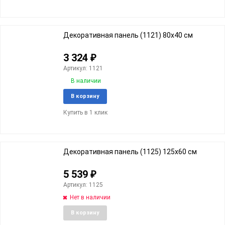
в
к
избранное
сравне
Декоративная панель (1121) 80x40 cм
3 324
₽
Артикул: 1121
В наличии
Добавить
Добави
В корзину
в
к
Купить в 1 клик
избранное
сравне
Декоративная панель (1125) 125x60 cм
5 539
₽
Артикул: 1125
Нет в наличии
Добавить
Добави
В корзину
в
к