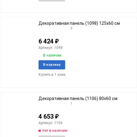
в
к
избранное
сравне
Декоративная панель (1098) 125x60 cм
3
6 424
₽
Артикул: 1098
В наличии
Добавить
Добави
В корзину
в
к
Купить в 1 клик
избранное
сравне
Декоративная панель (1106) 80x60 cм
1
4 653
₽
Артикул: 1106
Нет в наличии