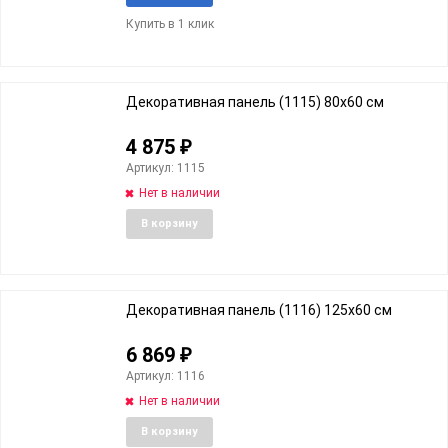
в
к
Купить в 1 клик
избранное
сравне
Декоративная панель (1115) 80x60 cм
4 875
₽
Артикул: 1115
Нет в наличии
Добавить
Добави
В корзину
в
к
избранное
сравне
Декоративная панель (1116) 125x60 cм
6 869
₽
Артикул: 1116
Нет в наличии
Добавить
Добави
В корзину