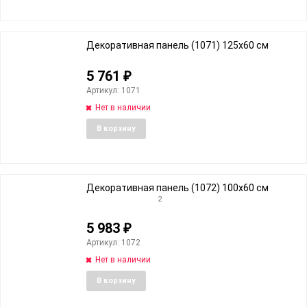
избранное
сравне
Декоративная панель (1071) 125x60 cм
5 761
₽
Артикул: 1071
Нет в наличии
Добавить
Добави
В корзину
в
к
избранное
сравне
Декоративная панель (1072) 100x60 cм
2
5 983
₽
Артикул: 1072
Нет в наличии
Добавить
Добави
В корзину
в
к
избранное
сравне