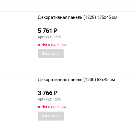
избранное
сравне
Декоративная панель (1228) 135х45 cм
5 761
₽
Артикул: 1228
Нет в наличии
Добавить
Добави
В корзину
в
к
избранное
сравне
Декоративная панель (1230) 88х45 cм
3 766
₽
Артикул: 1230
Нет в наличии
Добавить
Добави
В корзину
в
к
избранное
сравне