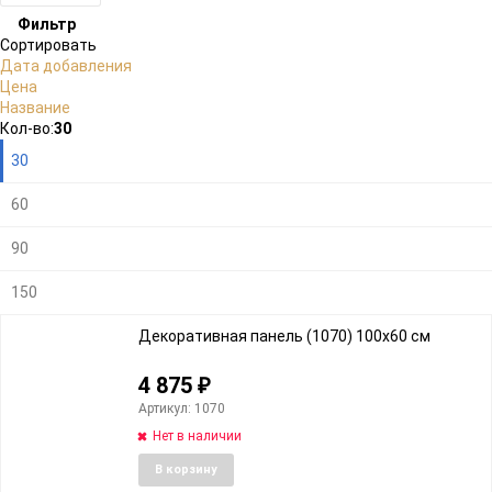
Фильтр
Сортировать
Дата добавления
Цена
Название
Плитка
Подробно
Компактно
Кол-во:
30
30
60
90
150
Декоративная панель (1070) 100x60 cм
4 875
₽
Артикул: 1070
Нет в наличии
Добавить
Добави
В корзину
в
к