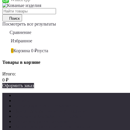
Поиск
Посмотреть все результаты
Сравнение
0
Избранное
0
0
Корзина
0
₽
пуста
Товары в корзине
Итого:
0
₽
Оформить заказ
Балясины
Столбы
Литые двухсторонние элементы
Панели декоративные вертикальные
Основания для балясин и столбов
Литые декоративные элементы
Панели декоративные горизонтальные