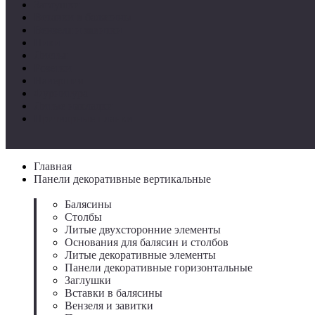
Заглушки
Вставки в балясины
Вензеля и завитки
Пики
Листья
Розетки
Навершия
Фурнитура
Литые накладки
Притворные планки
Главная
Панели декоративные вертикальные
Балясины
Столбы
Литые двухсторонние элементы
Основания для балясин и столбов
Литые декоративные элементы
Панели декоративные горизонтальные
Заглушки
Вставки в балясины
Вензеля и завитки