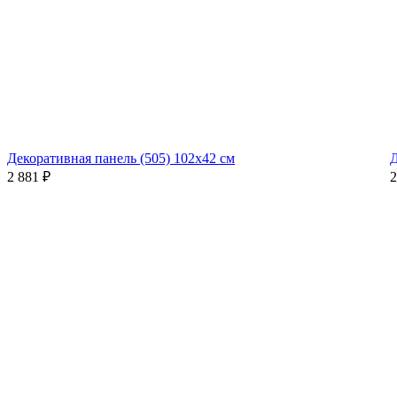
Декоративная панель (505) 102x42 см
Д
2 881
₽
2