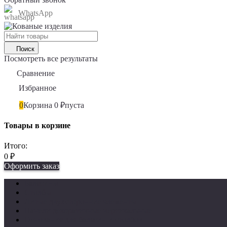
WhatsApp
Поиск
Посмотреть все результаты
Сравнение
0
Избранное
0
0
Корзина
0
₽
пуста
Товары в корзине
Итого:
0
₽
Оформить заказ
Балясины
Столбы
Литые двухсторонние элементы
Панели декоративные вертикальные
Основания для балясин и столбов