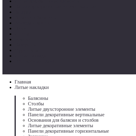
Литые декоративные элементы
Панели декоративные горизонтальные
Заглушки
Вставки в балясины
Вензеля и завитки
Пики
Листья
Розетки
Навершия
Фурнитура
Литые накладки
Притворные планки
Главная
Литые накладки
Балясины
Столбы
Литые двухсторонние элементы
Панели декоративные вертикальные
Основания для балясин и столбов
Литые декоративные элементы
Панели декоративные горизонтальные