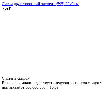
Литой двухсторонний элемент (595) 22x9 см
Л
258
₽
Система скидок
В нашей компании действует следующая система скидок:
при заказе от 500 000 руб. - 10 %