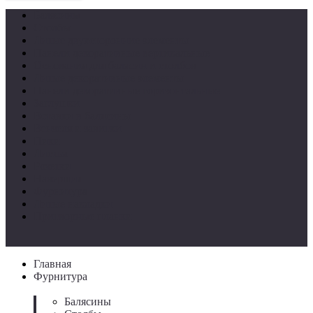
Балясины
Столбы
Литые двухсторонние элементы
Панели декоративные вертикальные
Основания для балясин и столбов
Литые декоративные элементы
Панели декоративные горизонтальные
Заглушки
Вставки в балясины
Вензеля и завитки
Пики
Листья
Розетки
Навершия
Фурнитура
Литые накладки
Притворные планки
Главная
Фурнитура
Балясины