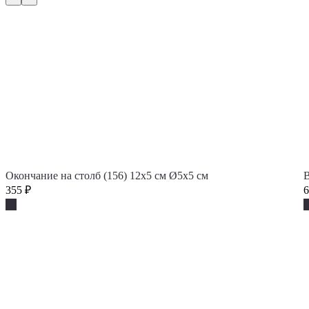
Окончание на столб (156) 12х5 см Ø5x5 см
В
355
₽