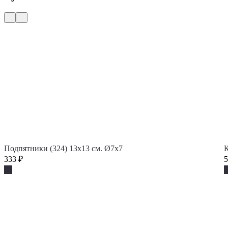
Подпятники (324) 13х13 см. Ø7x7
К
333
₽