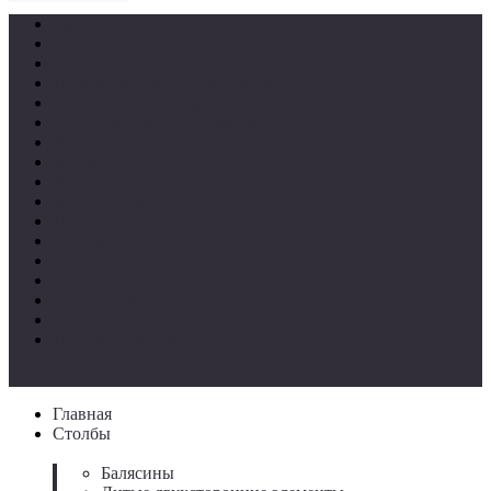
Балясины
Столбы
Литые двухсторонние элементы
Панели декоративные вертикальные
Основания для балясин и столбов
Литые декоративные элементы
Панели декоративные горизонтальные
Заглушки
Вставки в балясины
Вензеля и завитки
Пики
Листья
Розетки
Навершия
Фурнитура
Литые накладки
Притворные планки
Главная
Столбы
Балясины