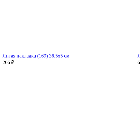
Литая накладка (169) 36.5x5 см
Л
266
₽