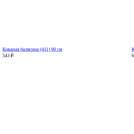
Кованая балясина (411) 90 см
К
543
₽