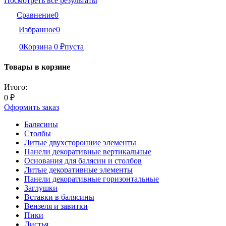
Посмотреть все результаты
Сравнение
0
Избранное
0
0
Корзина
0
₽
пуста
Товары в корзине
Итого:
0
₽
Оформить заказ
Балясины
Столбы
Литые двухсторонние элементы
Панели декоративные вертикальные
Основания для балясин и столбов
Литые декоративные элементы
Панели декоративные горизонтальные
Заглушки
Вставки в балясины
Вензеля и завитки
Пики
Листья