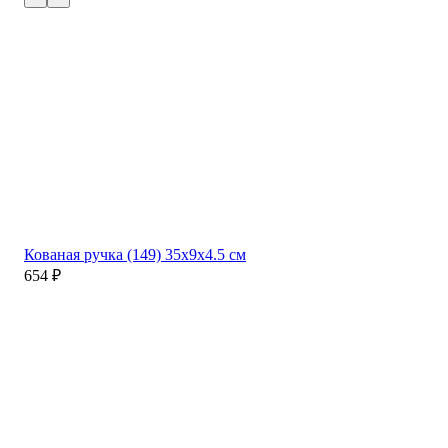
Кованая ручка (149) 35x9x4.5 см
Лит
654
₽
24